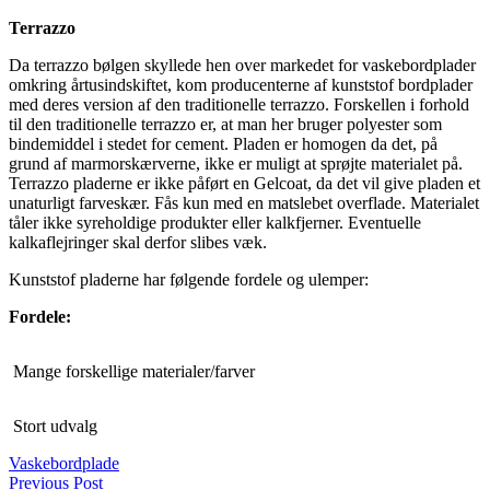
Terrazzo
Da terrazzo bølgen skyllede hen over markedet for vaskebordplader
omkring årtusindskiftet, kom producenterne af kunststof bordplader
med deres version af den traditionelle terrazzo. Forskellen i forhold
til den traditionelle terrazzo er, at man her bruger polyester som
bindemiddel i stedet for cement. Pladen er homogen da det, på
grund af marmorskærverne, ikke er muligt at sprøjte materialet på.
Terrazzo pladerne er ikke påført en Gelcoat, da det vil give pladen et
unaturligt farveskær. Fås kun med en matslebet overflade. Materialet
tåler ikke syreholdige produkter eller kalkfjerner. Eventuelle
kalkaflejringer skal derfor slibes væk.
Kunststof pladerne har følgende fordele og ulemper:
Fordele:
Mange forskellige materialer/farver
Stort udvalg
Vaskebordplade
Previous Post