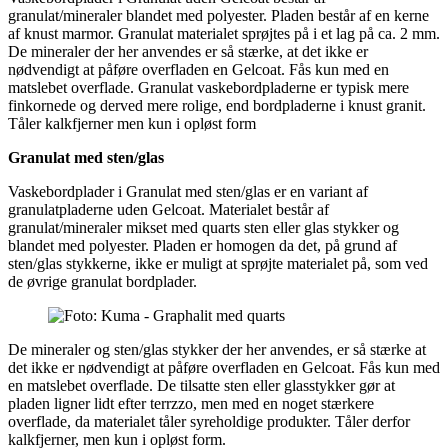
granulat/mineraler blandet med polyester. Pladen består af en kerne
af knust marmor. Granulat materialet sprøjtes på i et lag på ca. 2 mm.
De mineraler der her anvendes er så stærke, at det ikke er
nødvendigt at påføre overfladen en Gelcoat. Fås kun med en
matslebet overflade. Granulat vaskebordpladerne er typisk mere
finkornede og derved mere rolige, end bordpladerne i knust granit.
Tåler kalkfjerner men kun i opløst form
Granulat med sten/glas
Vaskebordplader i Granulat med sten/glas er en variant af
granulatpladerne uden Gelcoat. Materialet består af
granulat/mineraler mikset med quarts sten eller glas stykker og
blandet med polyester. Pladen er homogen da det, på grund af
sten/glas stykkerne, ikke er muligt at sprøjte materialet på, som ved
de øvrige granulat bordplader.
De mineraler og sten/glas stykker der her anvendes, er så stærke at
det ikke er nødvendigt at påføre overfladen en Gelcoat. Fås kun med
en matslebet overflade. De tilsatte sten eller glasstykker gør at
pladen ligner lidt efter terrzzo, men med en noget stærkere
overflade, da materialet tåler syreholdige produkter. Tåler derfor
kalkfjerner, men kun i opløst form.