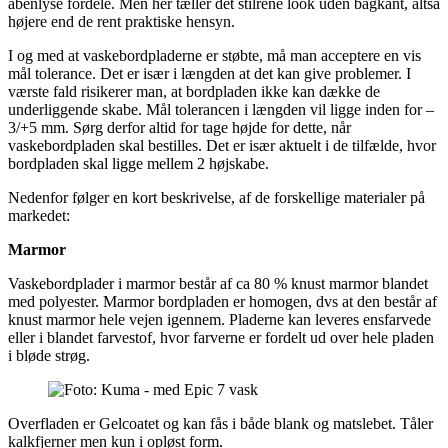
åbenlyse fordele. Men her tæller det stilrene look uden bagkant, altså
højere end de rent praktiske hensyn.
I og med at vaskebordpladerne er støbte, må man acceptere en vis
mål tolerance. Det er især i længden at det kan give problemer. I
værste fald risikerer man, at bordpladen ikke kan dække de
underliggende skabe. Mål tolerancen i længden vil ligge inden for –
3/+5 mm. Sørg derfor altid for tage højde for dette, når
vaskebordpladen skal bestilles. Det er især aktuelt i de tilfælde, hvor
bordpladen skal ligge mellem 2 højskabe.
Nedenfor følger en kort beskrivelse, af de forskellige materialer på
markedet:
Marmor
Vaskebordplader i marmor består af ca 80 % knust marmor blandet
med polyester. Marmor bordpladen er homogen, dvs at den består af
knust marmor hele vejen igennem. Pladerne kan leveres ensfarvede
eller i blandet farvestof, hvor farverne er fordelt ud over hele pladen
i bløde strøg.
Overfladen er Gelcoatet og kan fås i både blank og matslebet. Tåler
kalkfjerner men kun i opløst form.