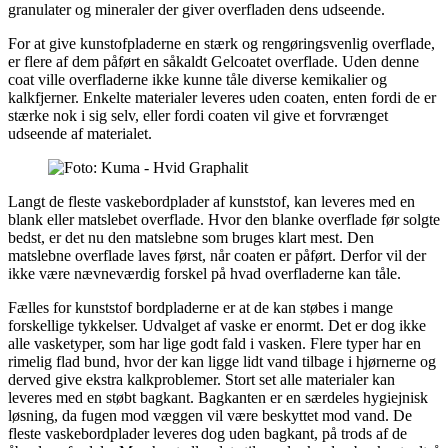
granulater og mineraler der giver overfladen dens udseende.
For at give kunstofpladerne en stærk og rengøringsvenlig overflade,
er flere af dem påført en såkaldt Gelcoatet overflade. Uden denne
coat ville overfladerne ikke kunne tåle diverse kemikalier og
kalkfjerner. Enkelte materialer leveres uden coaten, enten fordi de er
stærke nok i sig selv, eller fordi coaten vil give et forvrænget
udseende af materialet.
Langt de fleste vaskebordplader af kunststof, kan leveres med en
blank eller matslebet overflade. Hvor den blanke overflade før solgte
bedst, er det nu den matslebne som bruges klart mest. Den
matslebne overflade laves først, når coaten er påført. Derfor vil der
ikke være nævneværdig forskel på hvad overfladerne kan tåle.
Fælles for kunststof bordpladerne er at de kan støbes i mange
forskellige tykkelser. Udvalget af vaske er enormt. Det er dog ikke
alle vasketyper, som har lige godt fald i vasken. Flere typer har en
rimelig flad bund, hvor der kan ligge lidt vand tilbage i hjørnerne og
derved give ekstra kalkproblemer. Stort set alle materialer kan
leveres med en støbt bagkant. Bagkanten er en særdeles hygiejnisk
løsning, da fugen mod væggen vil være beskyttet mod vand. De
fleste vaskebordplader leveres dog uden bagkant, på trods af de