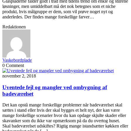
Glaspladerne falder godt i tråd med tidens trend om enkle og stilrene
løsninger, men umiddelbart må det nok betegnes som et niche
produkt, hvis målgruppe er dem, som vil prøve noget nyt og
anderledes. Der findes mange forskellige farver…
Redaktionen
Vaskebordplade
0 Comment
november 2, 2018
Uventede fejl og mangler ved ombygning af
badeværelset
Det kan opstå mange forskellige problemer når badeværelset skal
sættes i stand eller hvis der skal bygges et helt nyt, der kan være
mange forskellige scenarier hvor du kan opdage skjulte skader eller
skavanker som du ikke var opmærksom på da du overtog huset.
Skal badeværelset udskiftes? Rigtig mange istandsætter køkken eller