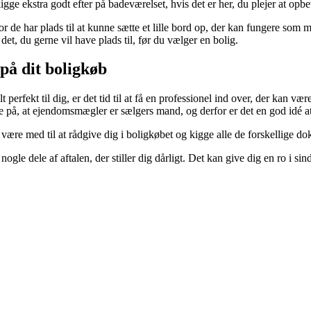
 kigge ekstra godt efter på badeværelset, hvis det er her, du plejer at op
vor de har plads til at kunne sætte et lille bord op, der kan fungere so
 det, du gerne vil have plads til, før du vælger en bolig.
 på dit boligkøb
t perfekt til dig, er det tid til at få en professionel ind over, der kan v
e på, at ejendomsmægler er sælgers mand, og derfor er det en god idé at
 være med til at rådgive dig i boligkøbet og kigge alle de forskellige 
ogle dele af aftalen, der stiller dig dårligt. Det kan give dig en ro i sin