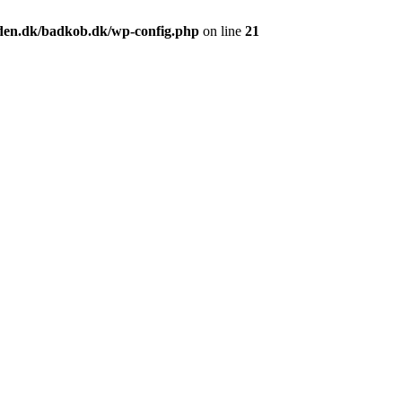
en.dk/badkob.dk/wp-config.php
on line
21