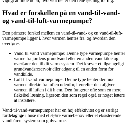
vigtigt at finde ud af, hvorvidt det er den rette løsning for dig.
Hvad er forskellen på en vand-til-vand-
og vand-til-luft-varmepumpe?
Den primære forskel mellem en vand-til-vand- og en vand-til-luft-
varmepumpe ligger i, hvor varmen hentes fra, og hvordan den
overføres.
Vand-til-vand-varmepumpe: Denne type varmepumpe henter
varme fra jordens grundvand eller en anden vandkilde og
overfører den til dit varmesystem. Det kræver et tilgængeligt
grundvandsreservoir eller adgang til en anden form for
vandkilde.
Luft-til-vand-varmepumpe: Denne type henter derimod
varmen direkte fra luften udenfor, hvorefter den afgiver
varmen til luften i dit hjem. Den fungerer ofte som en mere
fleksibel løsning, ligesom den som regel også er noget lettere
at installere.
Vand-til-vand-varmepumper har en høj effektivitet og er særligt
fordelagtige i huse med et større varmebehov eller et eksisterende
vandbårent system som gulvvarme.