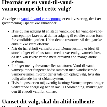
Hvornår er en vand-til-vand-
varmepumpe det rette valg?
At vælge en
vand til vand varmepumpe
er en investering, der især
giver mening i specifikke situationer:
Hvis du har adgang til en stabil vandkilde: En vand-til-vand-
varmepumpe kræver, at du har adgang til en eller anden form
for vandkilde i jorden. Uden denne ressource vil den ganske
enkelt ikke være effektiv.
Når du har et højt varmeforbrug: Denne løsning er ideel til
store boliger eller husstande med et væsentligt varmebehov,
da den kan levere varme mere effektivt end mange andre
systemer.
I boliger med gulvvarme eller radiatorer: Vand-til-vand-
varmepumper fungerer bedst sammen med vandbaserede
varmesystemer, hvorfor der er tale om oplagt valg, hvis din
bolig allerede har et sådant system.
Hvis du ønsker en miljøvenlig løsning: Varmepumpen bruger
vedvarende energi og har en lav CO2-udledning, hvilket gør
den til et godt valg for klimaet.
Uanset dit valg, skal du altid indhente